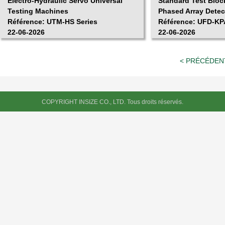
Electro-Hydraulic Servo Universal
Standard Test Bloc
Testing Machines
Phased Array Detec
Référence: UTM-HS Series
Référence: UFD-K
22-06-2026
22-06-2026
< PRÉCÉDEN
COPYRIGHT INSIZE CO., LTD. Tous droits réservés.