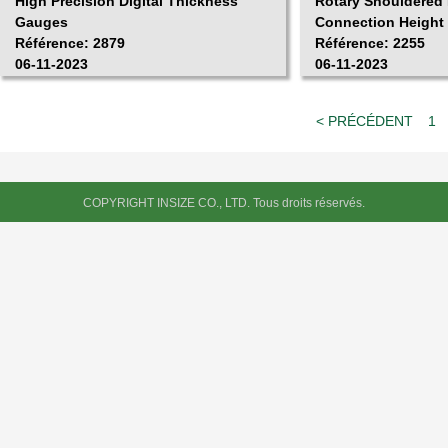
High Precision Digital Thickness
Rotary Shouldered 
Gauges
Connection Height 
Référence: 2879
Référence: 2255
06-11-2023
06-11-2023
< PRÉCÉDENT
1
COPYRIGHT INSIZE CO., LTD. Tous droits réservés.